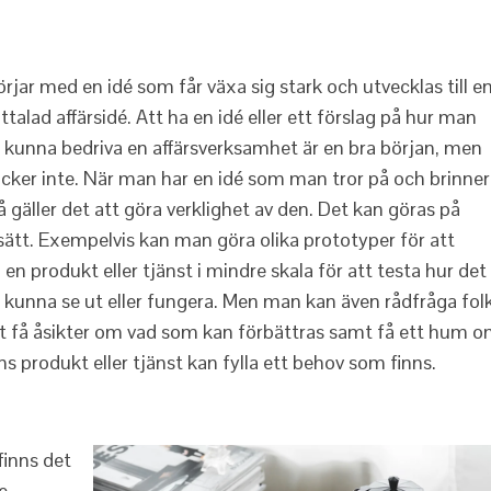
börjar med en idé som får växa sig stark och utvecklas till e
ttalad affärsidé. Att ha en idé eller ett förslag på hur man
e kunna bedriva en affärsverksamhet är en bra början, men
äcker inte. När man har en idé som man tror på och brinner
då gäller det att göra verklighet av den. Det kan göras på
 sätt. Exempelvis kan man göra olika prototyper för att
 en produkt eller tjänst i mindre skala för att testa hur det
e kunna se ut eller fungera. Men man kan även rådfråga fol
tt få åsikter om vad som kan förbättras samt få ett hum 
ens produkt eller tjänst kan fylla ett behov som finns.
finns det
e.