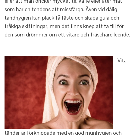
eller att man dricker mycket te, kaffe eller äter mat
som har en tendens att missfärga. Även vid dålig
tandhygien kan plack få fäste och skapa gula och
tråkiga skiftningar, men det finns knep att ta till för
den som drömmer om ett vitare och fräschare leende.
Vita
tänder är förknippade med en god munhygien och